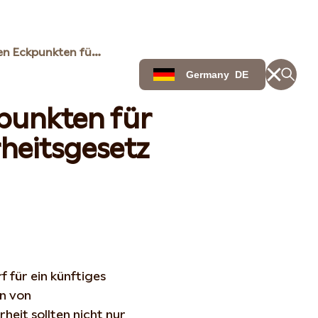
Statkraft zu den Eckpunkten für ein Kraftwerkssicherheitsgesetz
Germany
DE
kpunkten für
rheitsgesetz
 für ein künftiges
en von
eit sollten nicht nur