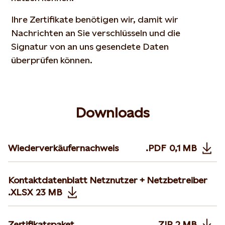
Ihre Zertifikate benötigen wir, damit wir
Nachrichten an Sie verschlüsseln und die
Signatur von an uns gesendete Daten
überprüfen können.
Downloads
Wiederverkäufernachweis
.PDF
0,1 MB
Opens in n
Kontaktdatenblatt Netznutzer + Netzbetreiber
.XLSX
23 MB
Opens in new tab or window
Zertifikatspaket
.ZIP
2 MB