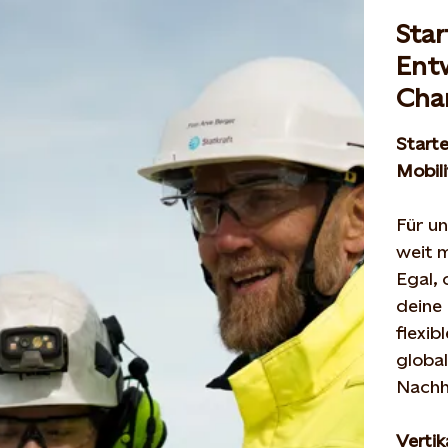
Star
Entw
Cha
Start
Mobili
Für
un
weit
m
Egal,
deine
flexib
globa
Nachh
Vertik