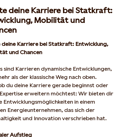
te deine Karriere bei Statkraft:
icklung, Mobilität und
ncen
e
deine
Karriere
bei
Statkraft:
Entwicklung
,
tät
und
Chancen
s
sind
Karrieren
dynamische
Entwicklungen
,
ehr
als
der
klassische
Weg
nach
oben
.
ob
du
deine
Karriere
gerade
beginnst
oder
Expertise
erweitern
möchtest
: Wir
bieten
dir
le
Entwicklungsmöglichkeiten
in
einem
len
Energieunternehmen
, das
sich
der
altigkeit
und Innovation
verschrieben
hat.
aler
Aufstieg