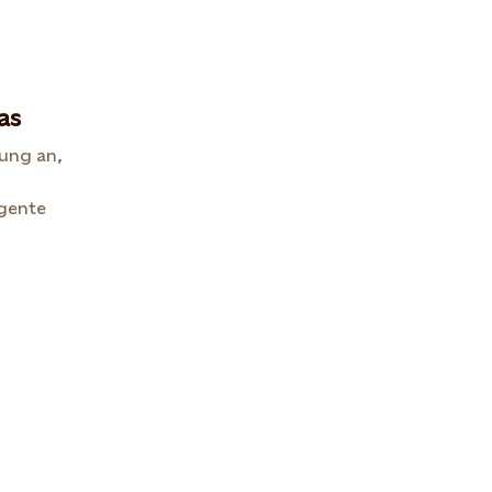
as
ung an,
igente