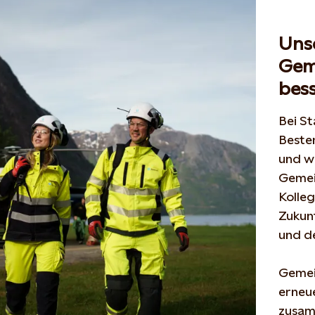
Unse
Gem
bess
Bei St
Beste
und
w
Gemei
Kolle
Zukunf
und d
Gemei
erneue
zusa