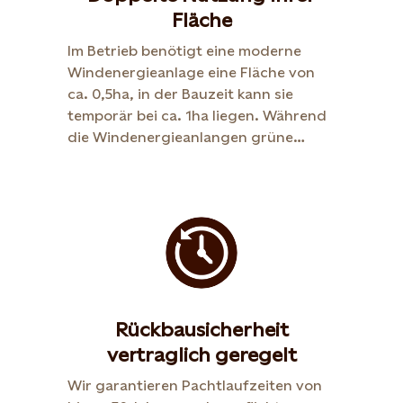
Fläche
Im Betrieb benötigt eine moderne
Windenergieanlage eine Fläche von
ca. 0,5ha, in der Bauzeit kann sie
temporär bei ca. 1ha liegen. Während
die Windenergieanlangen grüne
Energie erzeugen, bleibt die restliche
Fläche weiterhin für
landwirtschaftliche oder andere
Nutzungen verfügbar, sodass Sie
bestehende Aktivitäten in der Land-
oder Forstwirtschaft fortführen
können.
Rückbausicherheit
vertraglich geregelt
Wir garantieren Pachtlaufzeiten von