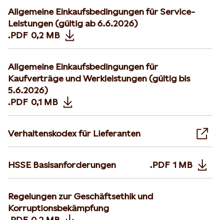
Allgemeine Einkaufsbedingungen für Service-
Leistungen (gültig ab 6.6.2026)
.PDF
0,2 MB
Opens in new tab or window
Allgemeine Einkaufsbedingungen für
Kaufverträge und Werkleistungen (gültig bis
5.6.2026)
.PDF
0,1 MB
Opens in new tab or window
Verhaltenskodex für Lieferanten
Ope
HSSE Basisanforderungen
.PDF
1 MB
Opens in 
Regelungen zur Geschäftsethik und
Korruptionsbekämpfung
.PDF
0,2 MB