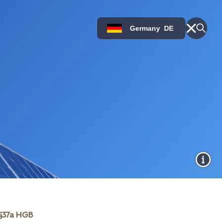
Germany
DE
§37a HGB