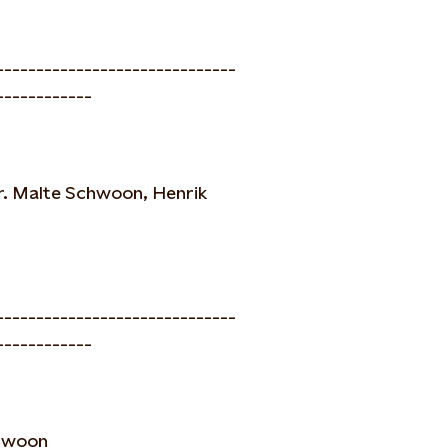
------------------------------
------------
Dr. Malte Schwoon, Henrik
------------------------------
------------
chwoon