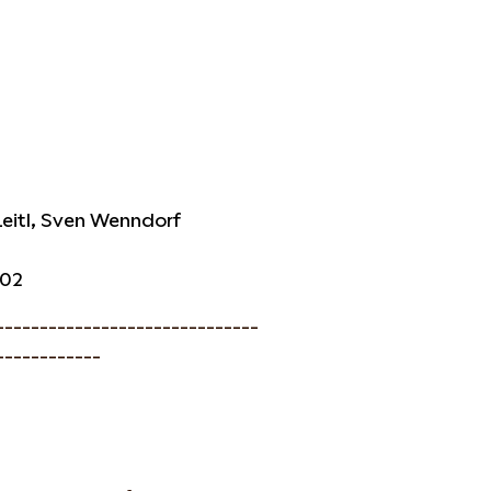
eitl, Sven Wenndorf
202
------------------------------
------------