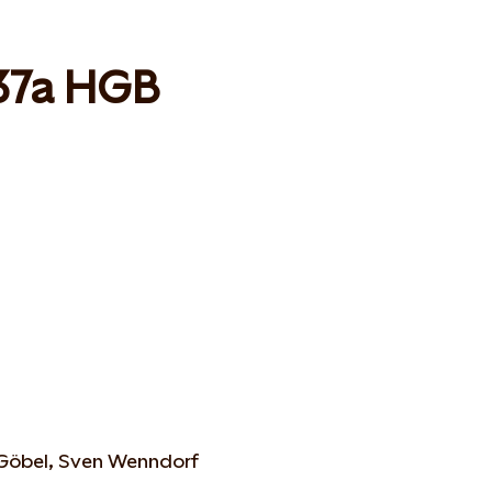
37a HGB
 Göbel, Sven Wenndorf