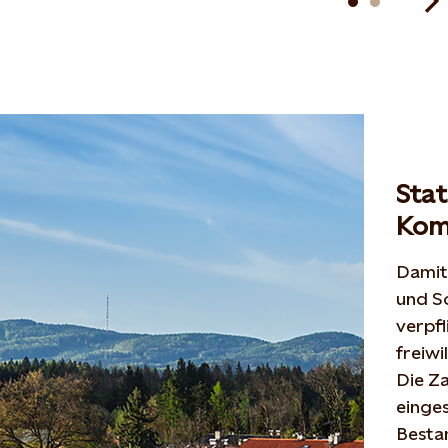
Stat
Kom
Damit
und So
verpfl
freiw
Die Za
einges
Besta