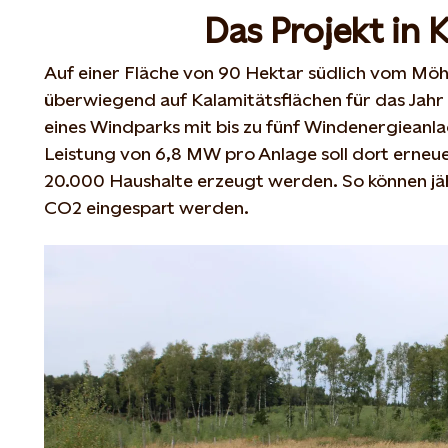
Das Projekt in 
Auf einer Fläche von
90
Hektar
südlich
vom Möh
überwiegend
auf
Kalamitätsflächen
für
das Jahr
eines Windparks mit bis zu fünf
Windenergieanlag
Leistung von
6,8
MW pro Anlage soll dort erneue
20
.
0
00 Haushalte erzeugt werden. So können jäh
CO2 eingespart werden.