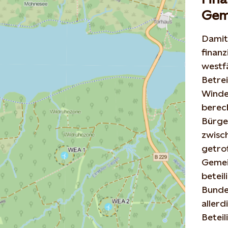
Gem
Damit
finanz
westf
Betre
Winde
berec
Bürger
zwisc
getro
Gemei
beteil
Bunde
allerd
Beteil