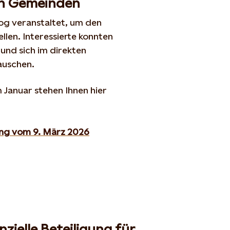
en Gemeinden
og veranstaltet, um den
llen. Interessierte konnten
und sich im direkten
auschen.
 Januar stehen Ihnen hier
tung vom
9
.
März
2026
nzielle Beteiligung für