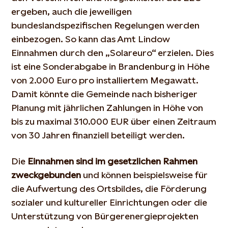
ergeben
, auch
d
ie
jeweiligen
bundeslandspezifischen Reg
e
lungen
werden
ein
b
ezogen
.
So
kann
das Amt Lindow
Einnahmen durch den „Solareuro“
erzielen
.
Dies
ist
eine Sonderabgabe in Brandenburg in Höhe
von 2.000 Euro pro installiertem Megawatt.
Damit könnte die Gemeinde nach bisheriger
Planung mit jährlichen Zahlungen in Höhe von
bis zu maximal 310.000 EUR über einen Zeitraum
von 30 Jahren finanziell beteiligt werden.
Die
Einnahmen sind
im
gesetzlichen
Rahmen
zweckgebunden
und
können
beispielsweise für
die Aufwertung des Ortsbildes, die Förderung
sozialer und kultureller Einrichtungen oder die
Unterstützung von Bürgerenergieprojekten