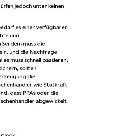
rfen jedoch unter keinen
edarf es einer verfügbaren
chte und
 Außerdem muss die
ein, und die Nachfrage
lles muss schnell passieren!
chern, sollten
erzeugung die
schenhändler wie Statkraft
end, dass PPAs oder die
ischenhändler abgewickelt
utlook