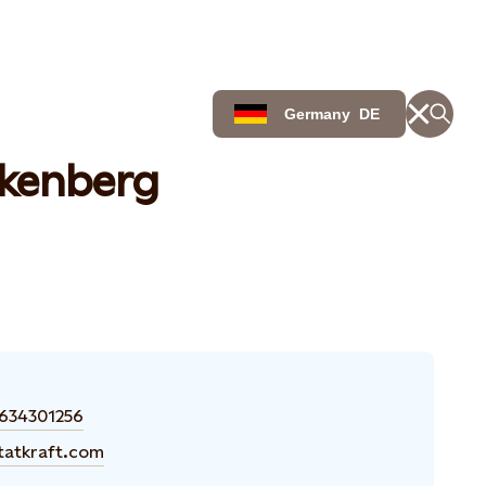
Germany
DE
lkenberg
634301256
tatkraft.com