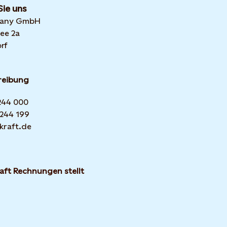
Sie uns
many GmbH
ee 2a
rf
reibung
 244 000
 244 199
kraft.de
aft Rechnungen stellt