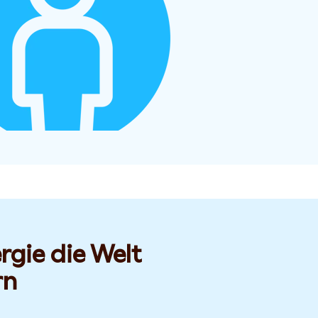
rgie die Welt
rn