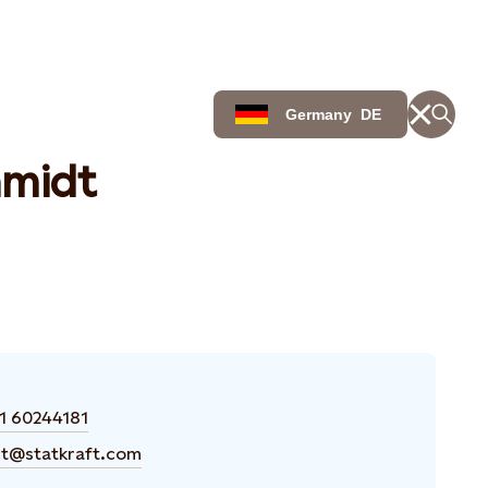
Germany
DE
hmidt
1 60244181
dt@statkraft.com