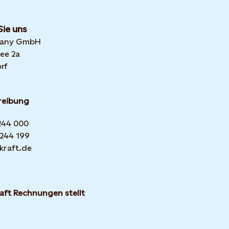
Sie uns
many GmbH
ee 2a
rf
reibung
 244 000
 244 199
kraft.de
aft Rechnungen stellt