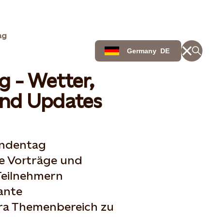
ag
Germany
DE
g - Wetter,
nd Updates
undentag
he Vorträge und
 Teilnehmern
ante
ra Themenbereich zu