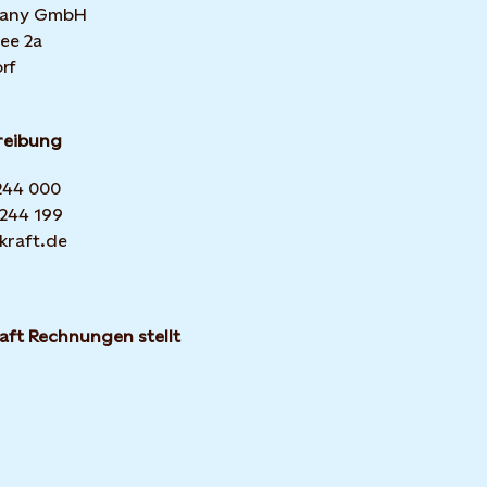
many GmbH
ee 2a
rf
reibung
 244 000
 244 199
kraft.de
aft Rechnungen stellt