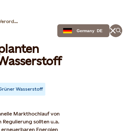
Statkraft zur geplanten Verordnung grüner Wasserstoff
Germany
DE
eplanten
Wasserstoff
Grüner Wasserstoff
hnelle Markthochlauf von
Regulierung sollten u.a.
e erneuerbaren Energien