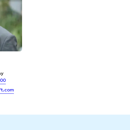
ny
 00
ft.com