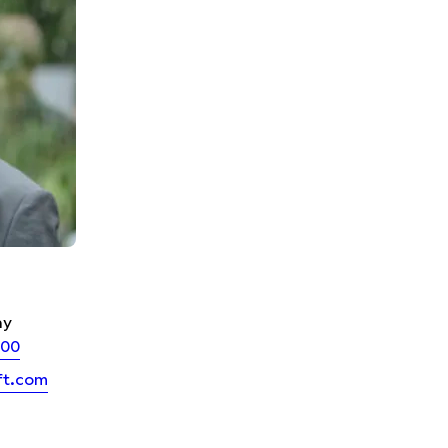
ny
 00
ft.com