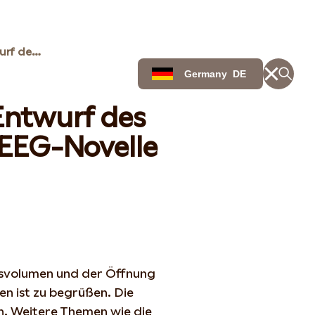
Anhörung der zum Entwurf des BMWK für die große EEG-Novelle
Germany
DE
ntwurf des
EEG-Novelle
gsvolumen und der Öffnung
n ist zu begrüßen. Die
n. Weitere Themen wie die