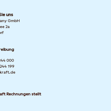
Sie uns
many GmbH
ee 2a
rf
reibung
 244 000
 244 199
kraft.de
aft Rechnungen stellt