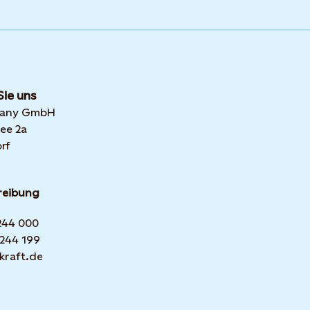
Sie uns
many GmbH
ee 2a
rf
reibung
 244 000
 244 199
kraft.de