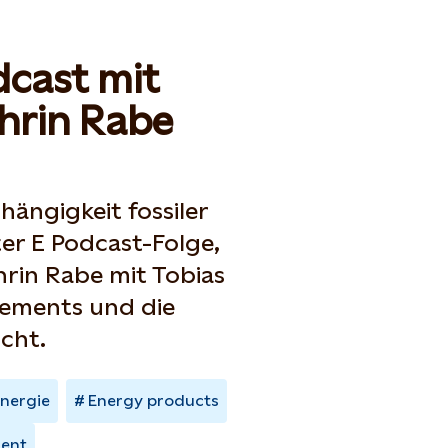
dcast mit
hrin Rabe
ängigkeit fossiler
ter E Podcast-Folge,
hrin Rabe mit Tobias
eements und die
cht.
energie
Energy products
ent