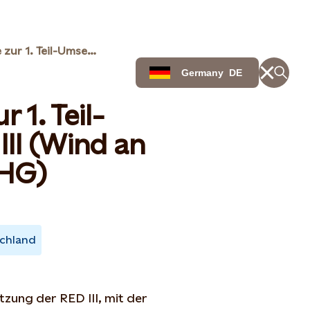
Stellungnahme zur 1. Teil-Umsetzung der RED III (Wind an Land und WHG)
Germany
DE
 1. Teil-
II (Wind an
HG)
chland
tzung der RED III, mit der