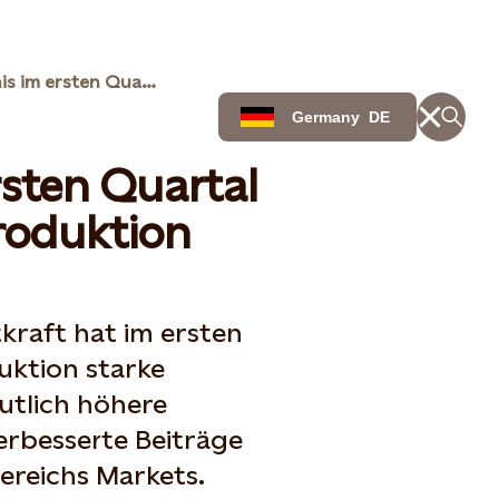
Solides Ergebnis im ersten Quartal trotz geringerer Produktion
Germany
DE
rsten Quartal
Produktion
tkraft hat im ersten
uktion starke
eutlich höhere
erbesserte Beiträge
ereichs Markets.