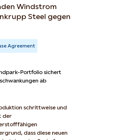
unden Windstrom
senkrupp Steel gegen
ase Agreement
ndpark-Portfolio sichert
isschwankungen ab
roduktion schrittweise und
t der
erstofffähigen
ergrund, dass diese neuen