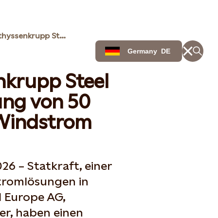
Statkraft und thyssenkrupp Steel vereinbaren Lieferung von 50 Gigawattstunden Windstrom
Germany
DE
nkrupp Steel
ung von 50
Windstrom
26 – Statkraft, einer
tromlösungen in
l Europe AG,
er, haben einen