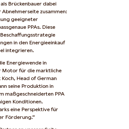
 als Brückenbauer dabei
der Abnehmerseite zusammen:
gung geeigneter
passgenaue PPAs. Diese
d Beschaffungsstrategie
ungen in den Energieeinkauf
el integrieren.
die Energiewende in
 Motor für die marktliche
ck Koch, Head of German
ann seine Produktion in
rem maßgeschneiderten PPA
igen Konditionen.
rks eine Perspektive für
her Förderung.“