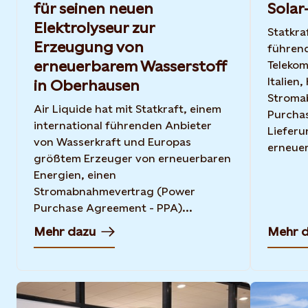
für seinen neuen
Solar
Elektrolyseur zur
Statkra
Erzeugung von
führen
erneuerbarem Wasserstoff
Telekom
Italien
in Oberhausen
Stroma
Air Liquide hat mit Statkraft, einem
Purchas
international führenden Anbieter
Lieferu
von Wasserkraft und Europas
erneuer
größtem Erzeuger von erneuerbaren
Energien, einen
Stromabnahmevertrag (Power
Purchase Agreement - PPA)...
Mehr dazu
Mehr 