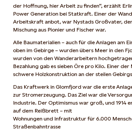
der Hoffnung, hier Arbeit zu finden“, erzählt Erl
Power Generation bei Statkraft. Einer der Wande
Arbeitskraft anbot, war Nystads Großvater, der 
Mischung aus Pionier und Fischer war.
Alle Baumaterialien – auch für die Anlagen am E
oben im Gebirge – wurden übers Meer in den Fjor
wurden von den Wanderarbeitern hochgetragen“
Bezahlung gab es sieben Öre pro Kilo. Einer der 
schwere Holzkonstruktion an der steilen Gebirg
Das Kraftwerk in Glomfjord war die erste Anla
zur Stromerzeugung. Das Ziel war die Versorg
Industrie. Der Optimismus war groß, und 1914 e
auf dem Reißbrett – mit
Wohnungen und Infrastruktur für 6.000 Mensche
Straßenbahntrasse