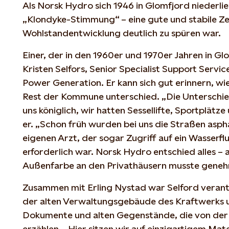
Als Norsk Hydro sich 1946 in Glomfjord niederlie
„Klondyke-Stimmung“ – eine gute und stabile Zeit
Wohlstandentwicklung deutlich zu spüren war.
Einer, der in den 1960er und 1970er Jahren in G
Kristen Selfors, Senior Specialist Support Servi
Power Generation. Er kann sich gut erinnern, wie
Rest der Kommune unterschied. „Die Unterschie
uns königlich, wir hatten Sessellifte, Sportplätze
er. „Schon früh wurden bei uns die Straßen aspha
eigenen Arzt, der sogar Zugriff auf ein Wasserf
erforderlich war. Norsk Hydro entschied alles – 
Außenfarbe an den Privathäusern musste geneh
Zusammen mit Erling Nystad war Selford verantw
der alten Verwaltungsgebäude des Kraftwerks u
Dokumente und alten Gegenstände, die von der
erzählen. „Hier sitzen wir auf einzigartigem Mat