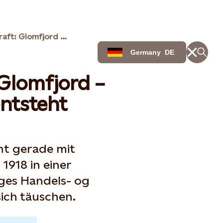
120 Jahre Statkraft: Glomfjord - eine Gemeinde entsteht
Germany
DE
 Glomfjord –
ntsteht
ht gerade mit
1918 in einer
ges Handels- og
sich täuschen.