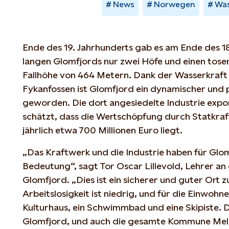
News
Norwegen
Was
Ende des 19. Jahrhunderts gab es am Ende des 1
langen Glomfjords nur zwei Höfe und einen tosen
Fallhöhe von 464 Metern. Dank der Wasserkraft
Fykanfossen ist Glomfjord ein dynamischer und 
geworden. Die dort angesiedelte Industrie expor
schätzt, dass die Wertschöpfung durch Statkraft
jährlich etwa 700 Millionen Euro liegt.
„Das Kraftwerk und die Industrie haben für Glo
Bedeutung“, sagt Tor Oscar Lillevold, Lehrer an
Glomfjord. „Dies ist ein sicherer und guter Ort 
Arbeitslosigkeit ist niedrig, und für die Einwohn
Kulturhaus, ein Schwimmbad und eine Skipiste. 
Glomfjord, und auch die gesamte Kommune Melø