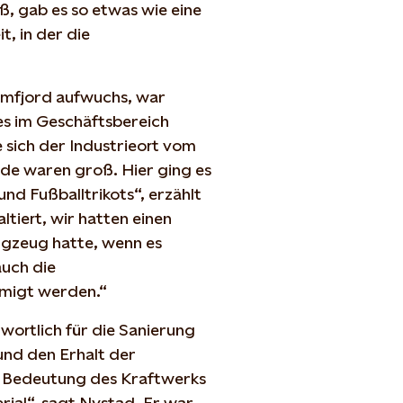
ß, gab es so etwas wie eine
, in der die
lomfjord aufwuchs, war
ces im Geschäftsbereich
 sich der Industrieort vom
de waren groß. Hier ging es
 und Fußballtrikots“, erzählt
ltiert, wir hatten einen
lugzeug hatte, wenn es
auch die
migt werden.“
ortlich für die Sanierung
nd den Erhalt der
 Bedeutung des Kraftwerks
erial“, sagt Nystad. Er war