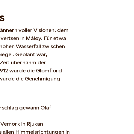
s
ännern voller Visionen, dem
ivertsen in Måløy. Für etwa
 hohen Wasserfall zwischen
egel. Geplant war,
 Zeit übernahm der
1912 wurde die Glomfjord
r wurde die Genehmigung
orschlag gewann Olaf
 Vemork in Rjukan
s allen Himmelsrichtungen in