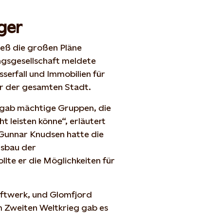
rger
ieß die großen Pläne
gsgesellschaft meldete
serfall und Immobilien für
er der gesamten Stadt.
s gab mächtige Gruppen, die
 leisten könne“, erläutert
Gunnar Knudsen hatte die
usbau der
ollte er die Möglichkeiten für
aftwerk, und Glomfjord
m Zweiten Weltkrieg gab es