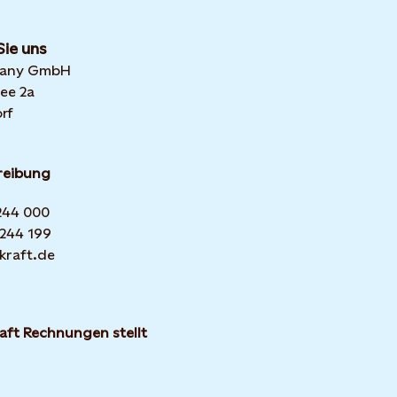
Sie uns
many GmbH
ee 2a
rf
reibung
 244 000
 244 199
kraft.de
aft Rechnungen stellt