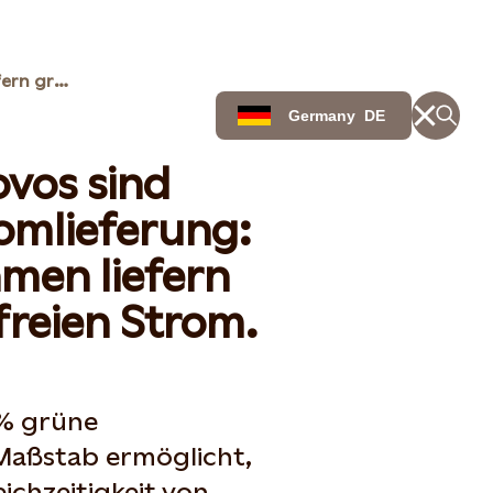
Statkraft und Enovos liefern grünen Strom an Daimler
Germany
DE
ovos sind
romlieferung:
men liefern
reien Strom.
0% grüne
Maßstab ermöglicht,
chzeitigkeit von