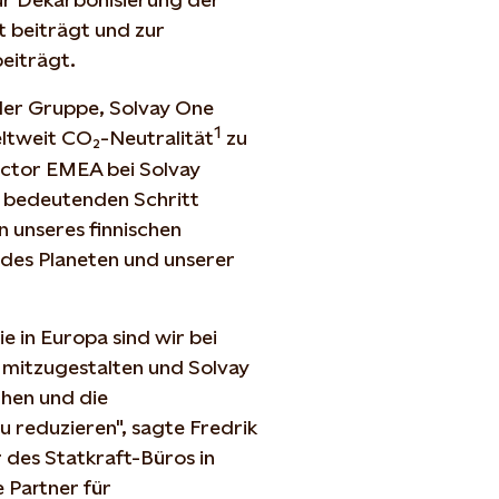
 beiträgt und zur
beiträgt.
der Gruppe, Solvay One
1
eltweit CO₂-Neutralität
zu
ector EMEA bei Solvay
n bedeutenden Schritt
unseres finnischen
 des Planeten und unserer
 in Europa sind wir bei
l mitzugestalten und Solvay
chen und die
 reduzieren", sagte Fredrik
 des Statkraft-Büros in
e Partner für