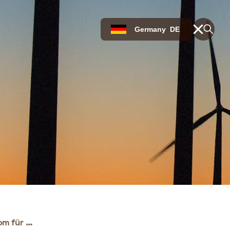
Germany
DE
Statkraft liefert Windstrom für Solvay in Finnland