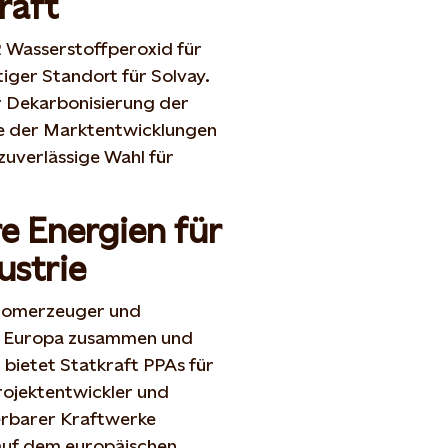
raft
2 Wasserstoffperoxid für
iger Standort für Solvay.
r Dekarbonisierung der
tze der Marktentwicklungen
 zuverlässige Wahl für
e Energien für
dustrie
tromerzeuger und
nz Europa zusammen und
 bietet Statkraft PPAs für
rojektentwickler und
uerbarer Kraftwerke
 auf dem europäischen