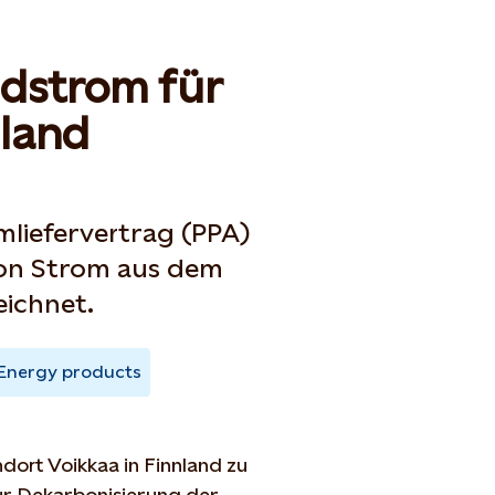
ndstrom für
nland
mliefervertrag (PPA)
von Strom aus dem
ichnet.
Energy products
dort Voikkaa in Finnland zu
ur Dekarbonisierung der