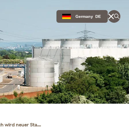
Germany
DE
Reiner Staubach wird neuer Standortleiter der Statkraft Gaskraftwerke in Knapsack