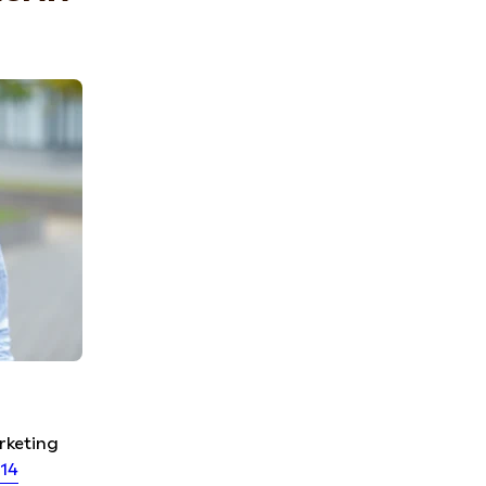
rketing
014