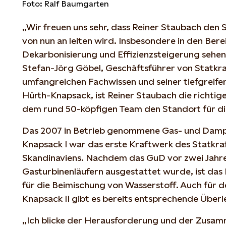
Foto: Ralf Baumgarten
„Wir freuen uns sehr, dass Reiner Staubach den
von nun an leiten wird. Insbesondere in den Ber
Dekarbonisierung und Effizienzsteigerung sehen 
Stefan-Jörg Göbel, Geschäftsführer von Statkra
umfangreichen Fachwissen und seiner tiefgreife
Hürth-Knapsack, ist Reiner Staubach die richti
dem rund 50-köpfigen Team den Standort für die
Das 2007 in Betrieb genommene Gas- und Damp
Knapsack I war das erste Kraftwerk des Statkr
Skandinaviens. Nachdem das GuD vor zwei Jahr
Gasturbinenläufern ausgestattet wurde, ist das
für die Beimischung von Wasserstoff. Auch für 
Knapsack II gibt es bereits entsprechende Über
„Ich blicke der Herausforderung und der Zusa