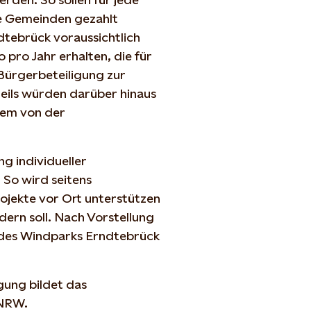
e Gemeinden gezahlt
tebrück voraussichtlich
 pro Jahr erhalten, die für
Bürgerbeteiligung zur
eils würden darüber hinaus
dem von der
ng individueller
 So wird seitens
Projekte vor Ort unterstützen
ern soll. Nach Vorstellung
e des Windparks Erndtebrück
gung bildet das
 NRW.