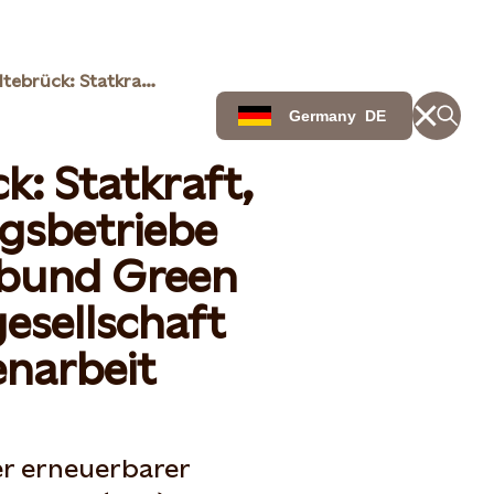
Windpark Erndtebrück: Statkraft, Siegener Versorgungsbetriebe und Stadtwerke-Verbund Green Gecco Beteiligungsgesellschaft planen Zusammenarbeit
Germany
DE
: Statkraft,
gsbetriebe
rbund Green
esellschaft
narbeit
er erneuerbarer