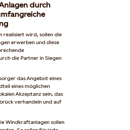
 Anlagen durch
umfangreiche
ung
ealisiert wird, sollen die
agen erwerben und diese
sprechende
rch die Partner in Siegen
rsorger das Angebot eines
dteil eines möglichen
kalen Akzeptanz sein, das
brück verhandeln und auf
e Windkraftanlagen sollen
rden. So sollen für jede