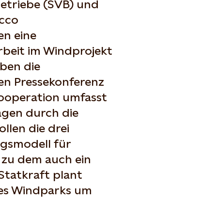
betriebe (SVB) und
cco
en eine
beit im Windprojekt
ben die
en Pressekonferenz
Kooperation umfasst
agen durch die
len die drei
gsmodell für
 zu dem auch ein
Statkraft plant
des Windparks um