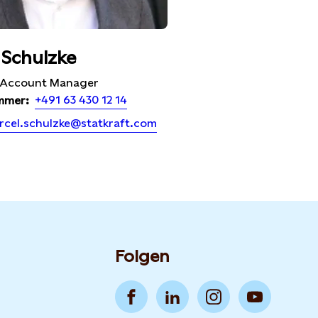
 Schulzke
y Account Manager
+491 63 430 12 14
mmer:
rcel.schulzke@statkraft.com
Folgen