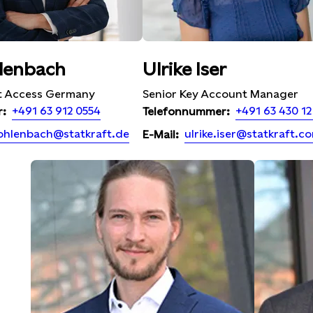
lenbach
Ulrike Iser
t Access Germany
Senior Key Account Manager
+491 63 912 0554
+491 63 430 12
r:
Telefonnummer:
ohlenbach@statkraft.de
ulrike.iser@statkraft.c
E-Mail: