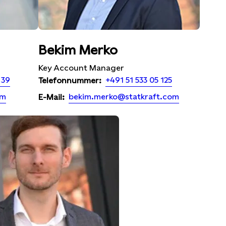
Bekim Merko
Key Account Manager
 39
+491 51 533 05 125
Telefonnummer:
om
bekim.merko@statkraft.com
E-Mail: