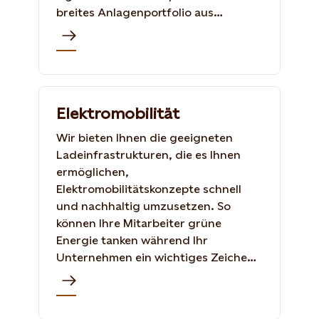
breites Anlagenportfolio aus
Wasser-, Wind- und Solarenergie
deckt Ihre Kriterien für Kosten,
Zertifizierungen und
Standortauswahl ab.
Elektromobilität
Wir bieten Ihnen die geeigneten
Ladeinfrastrukturen, die es Ihnen
ermöglichen,
Elektromobilitätskonzepte schnell
und nachhaltig umzusetzen. So
können Ihre Mitarbeiter grüne
Energie tanken während Ihr
Unternehmen ein wichtiges Zeichen
für Klimaneutralität setzt und Scope
1 Emissionen nach dem GHG-
Protocol senkt.