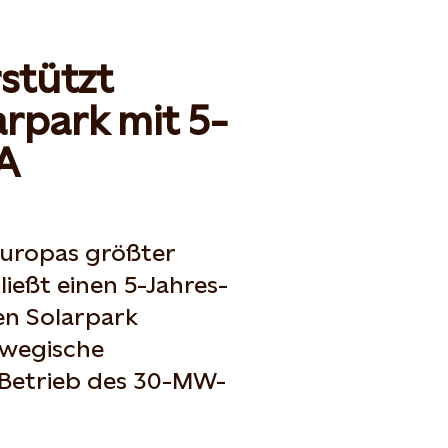
rstützt
arpark mit 5-
A
, Europas größter
ießt einen 5-Jahres-
n Solarpark
rwegische
Betrieb des 30-MW-