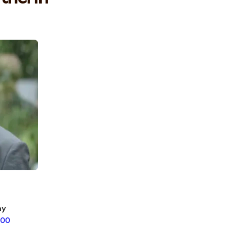
ny
 00