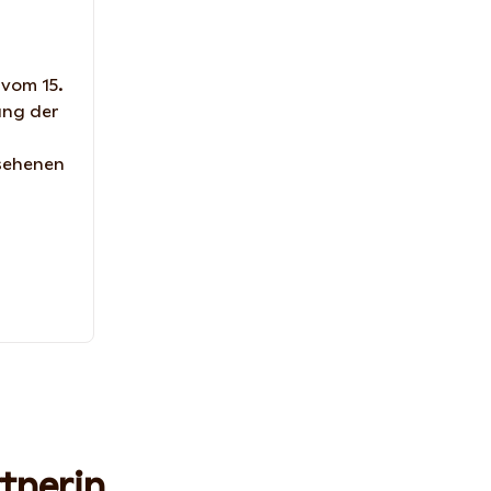
vom 15.
ung der
sehenen
u
tnerin