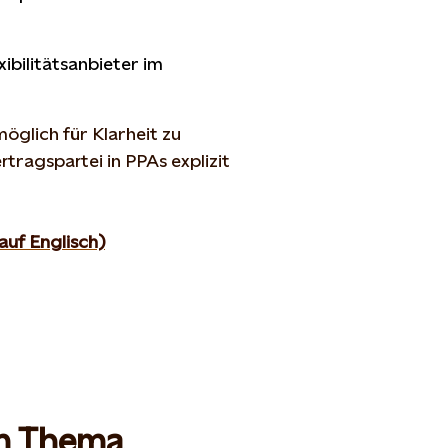
xibilitätsanbieter im
möglich für Klarheit zu
tragspartei in PPAs explizit
auf Englisch)
um Thema