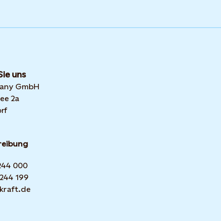
Sie uns
many GmbH
ee 2a
rf
reibung
 244 000
 244 199
kraft.de