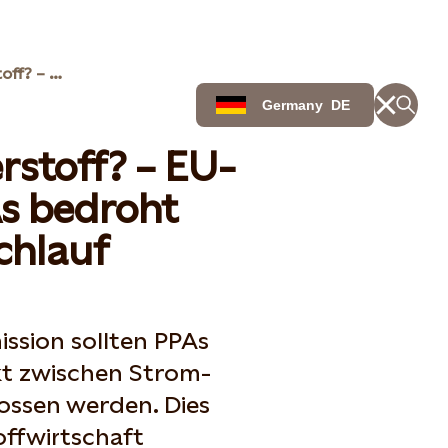
Aus für grünen Wasserstoff? – EU-Auffassung zu PPAs bedroht Wasserstoffhochlauf
Germany
DE
rstoff? – EU-
s bedroht
chlauf
ssion sollten PPAs
kt zwischen Strom-
ossen werden. Dies
ffwirtschaft