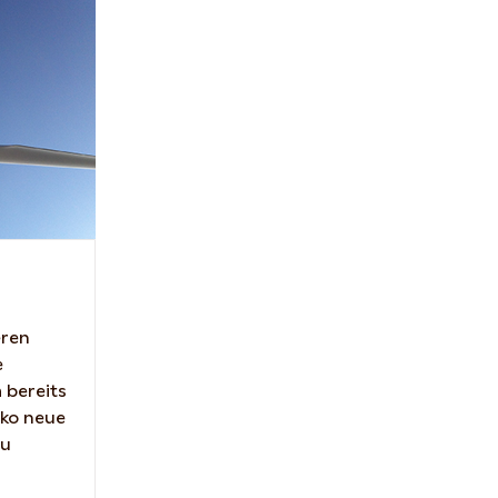
eren
e
 bereits
ko neue
zu