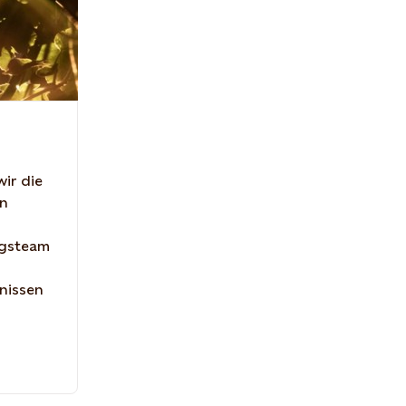
ir die
en
ngsteam
nissen