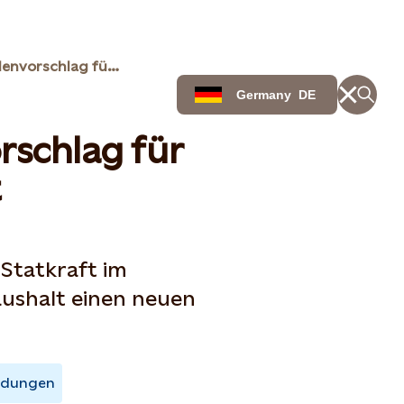
Neuer Dividendenvorschlag für Statkraft
Germany
DE
rschlag für
t
Statkraft im
aushalt einen neuen
ldungen