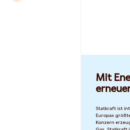
Mit Ene
erneue
Statkraft ist i
Europas größte
Konzern erzeug
Gas. Statkraft 