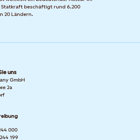
 Statkraft beschäftigt rund 6.200
in 20 Ländern.
Sie uns
many GmbH
ee 2a
rf
reibung
 244 000
 244 199